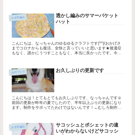
の『とても』には結構含みがありますが、元気ですよ、要は忙
しくなったんです...
透かし編みのサマーバケット
かぎ針編み
ハット
こんにちは、なっちゃんのゆるゆるクラフトです(^^)/おかげさ
までコロナからも復活、全快と言っていいと思います★後遺症
もなく、誰かにうつすこともなく、本当に良かったです。今回
は８月に作った、透かし編みのサマーバケットハットをレポー
トしたいと...
お久しぶりの更新です
ものづくり
こんにちは！とてもとてもお久しぶりです、なっちゃんです☺
前回の更新が昨年の夏でしたので、半年以上ぶりの更新になり
ます。制作をサボってたわけではないんです！←むしろ制作は
ガンガン進めていました(*´ω｀*)ちょっとね、制作とは全然関係
ないとこ...
サコッシュとポシェットの違
かぎ針編み
いがわからないけどサコッシ