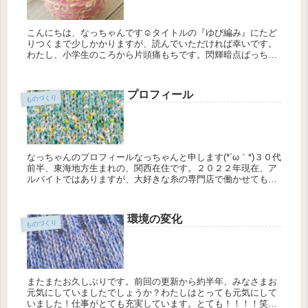
こんにちは、なっちゃんです☺タイトルの『ゆび編み』にたど
りつくまで少しかかりますが、読んでいただければ幸いです。
わたし、小学生のころから片頭痛もちです。閃輝暗点ばっちり
出現します。閃輝暗点っていうのは、片頭痛の予兆と言われて
いる現象で、突然...
プロフィール
ものづくり
なっちゃんのプロフィールなっちゃんと申します(*´ω｀*)３０代
前半、東海地方生まれの、関西在住です。２０２２年現在、ア
ルバイトではありますが、大好きな糸の専門店で働かせてもら
っています。今の職場で働き始めてまだ半年、糸のことやもの
づくりの...
環境の変化
ものづくり
またまたお久しぶりです。前回の更新から約半年、みなさまお
元気にしていましたでしょうか？わたしはとっても元気にして
いました！仕事がとても充実しています。とても！！！！笑こ