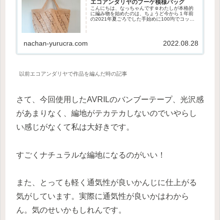
エコアンダリヤのブーケ模様バッグ
こんにちは、なっちゃんです☺わたしが本格的
に編み物を始めたのは、ちょうど今から１年前
の2021年夏ごろでした手始めに100均でコット
ン糸を買ってきて、かぎ針編みのトートバッグ
を作ったのがうまくいって、調子に乗って編ん
でいるうちに、どんどん糸...
nachan-yurucra.com
2022.08.28
以前エコアンダリヤで作品を編んだ時の記事
さて、今回使用したAVRILのバンブーテープ、光沢感
があまりなく、編地がテカテカしないのでいやらし
い感じがなくて私は大好きです。
すごくナチュラルな編地になるのがいい！
また、とっても軽く通気性が良いかんじに仕上がる
気がしています。実際に通気性が良いかはわから
ん。気のせいかもしれんです。