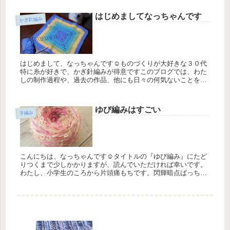
いないまま制作し...
はじめましてなっちゃんです
かぎ針編み
はじめまして、なっちゃんです☺ものづくりが大好きな３０代
特に糸が好きで、かぎ針編みが得意ですこのブログでは、わた
しの制作過程や、過去の作品、他にも日々の何気ないことを記
録していこうと思います犬の目線よ・・・(*´ω｀*)写真は、初め
て人にプ...
ゆび編みはすごい
手編み
こんにちは、なっちゃんです☺タイトルの『ゆび編み』にたど
りつくまで少しかかりますが、読んでいただければ幸いです。
わたし、小学生のころから片頭痛もちです。閃輝暗点ばっちり
出現します。閃輝暗点っていうのは、片頭痛の予兆と言われて
いる現象で、突然...