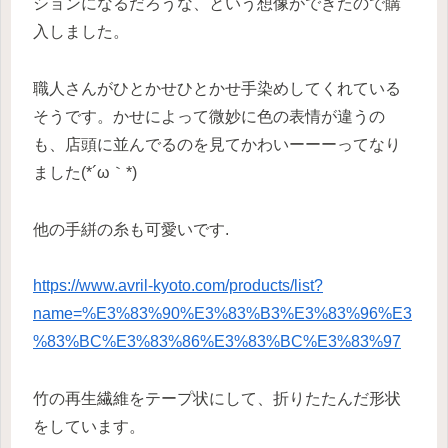
ションになるだろうな、という想像ができたので購
入しました。
職人さんがひとかせひとかせ手染めしてくれている
そうです。かせによって微妙に色の表情が違うの
も、店頭に並んでるのを見てかわいーーーってなり
ました(*´ω｀*)
他の手絣の糸も可愛いです.
https://www.avril-kyoto.com/products/list?
name=%E3%83%90%E3%83%B3%E3%83%96%E3
%83%BC%E3%83%86%E3%83%BC%E3%83%97
竹の再生繊維をテープ状にして、折りたたんだ形状
をしています。