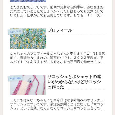
またまたお久しぶりです。前回の更新から約半年、みなさまお
元気にしていましたでしょうか？わたしはとっても元気にして
いました！仕事がとても充実しています。とても！！！！笑こ
の『とても』には結構含みがありますが、元気ですよ、要は忙
しくなったんです...
プロフィール
ものづくり
なっちゃんのプロフィールなっちゃんと申します(*´ω｀*)３０代
前半、東海地方生まれの、関西在住です。２０２２年現在、ア
ルバイトではありますが、大好きな糸の専門店で働かせてもら
っています。今の職場で働き始めてまだ半年、糸のことやもの
づくりの...
サコッシュとポシェットの違
かぎ針編み
いがわからないけどサコッシ
ュ作った
こんにちは☺なっちゃんです☺今日はかぎ針編みのオリジナル
サコッシュについてです。最近突然聞くようになった『サコッ
シュ』という言葉。なんとなくサコッシュサコッシュ言ってま
すけど、ポシェットやボディバッグと何が違うかよくわかって