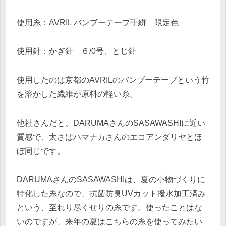
使用糸：AVRIL バンブーテープ手絣 限定色
使用針：かぎ針 ６/0号、とじ針
使用したのは京都のAVRILのバンブーテープという竹
を溶かした繊維が原料の軽い糸。
他社さんだと、DARUMAさんのSASAWASHIに近い
質感で、太さはハマナカさんのエコアンダリヤとほ
ぼ同じです。
DARUMAさんのSASAWASHIは、夏の小物づくりに
特化した糸なので、抗菌防臭UVカット撥水加工済み
という、至れり尽くせりの糸です。使ったことはな
いのですが、来年の夏はこちらの糸を使ってみたい